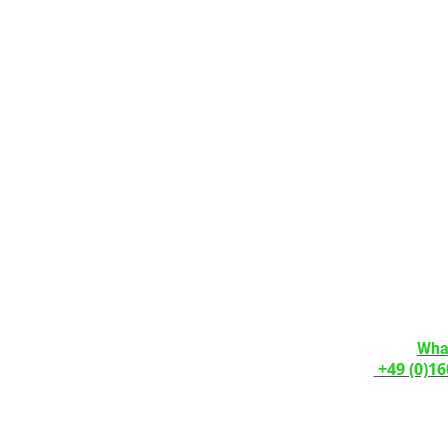
tenschutzerklärung
AGB
Wiederrufsrecht
widerrufen
TELEFONISC
ntur
Montag 
10:00 Uhr
---------------
Termine u
nach Verei
Wha
+49 (0)16