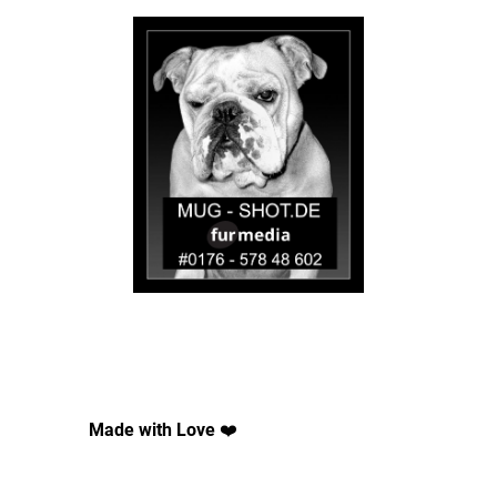
ogo Werbematten
SHOP
Made with Love
❤️