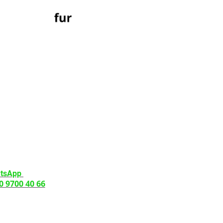
H ERREICHBAR
- Freitag
 - 16:00 Uhr
--------------------
nd Abholung
nbarung über:
tsApp
0 9700 40 66