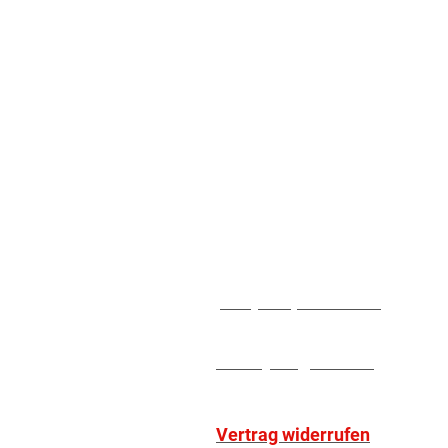
Impressum
Da
MUG-SHOT.DE
Oliver Fecher - furmedia age
Hopfenstrasse 4
90763 Fürth
Telefon:
+49 (0911) 93 110 560
Mail:
order@mug-shot.de
Vertrag widerrufen