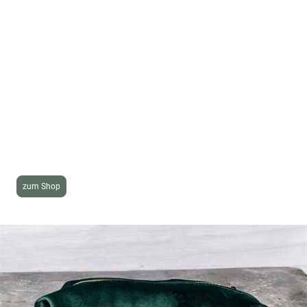
Dein Bag mit deiner
Message
Unsere samtigen Beauty-Bags sind nicht nur
wunderschön – sie tragen genau den Namen,
Spruch oder das Logo, das du möchtest.
Ein Geschenk, das nicht nur ankommt, sondern
bleibt. 💫
zum Shop