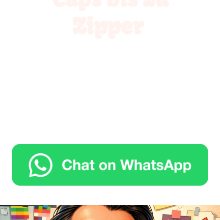
Zipper
Hier findet ihr für verschiedene Bereiche, wie Gastronomie oder
Sicherheitsdienst, eine große Auswahl an Artikeln, die perfekt auf eure
Bedürfnisse abgestimmt sind. Egal ob T-Shirts, Arbeitskleidung oder
spezielle Ausstattungen, unser Webshop bietet eine Vielzahl von
hochwertigen Produkten, die sowohl funktional als auch stilvoll sind.
Stöbert durch unser Sortiment und entdeckt die idealen Lösungen für
euren Bereich. Mit nur wenigen Klicks könnt ihr die gewünschten Artikel
bestellen. Qualität und Kundenzufriedenheit stehen bei uns an erster
Stelle!
Gerne kannst Du uns über WhatsApp eine Nachricht senden, falls Du
spezielle Fragen zu Artikeln hast.