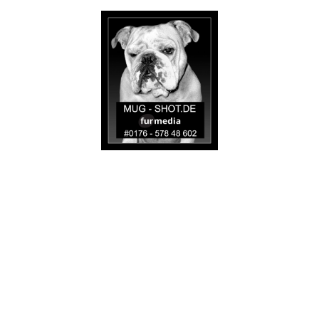
TEXTILDRUCK IN DER HOPFENSTRASSE 4 in
90763 FÜRTH AB 1 STÜCK
MUGSHOT print etc.